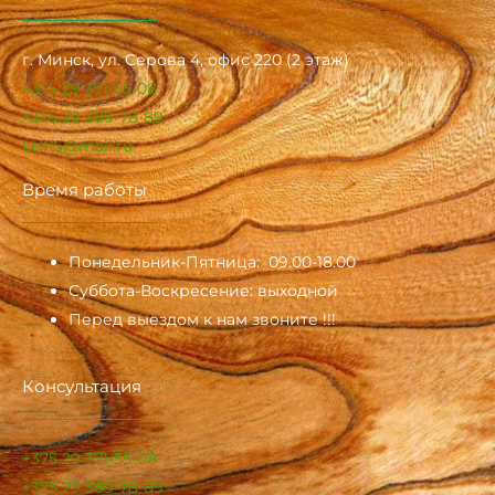
г. Минск, ул. Серова 4, офис 220 (2 этаж)
+375 29 371-55-08
+375 29 389-78-89
LHP5@mail.ru
Время работы
Понедельник-Пятница: 09.00-18.00
Суббота-Воскресение: выходной
Перед выездом к нам звоните !!!
Консультация
+375 29 371-55-08
+375 29 389-78-89