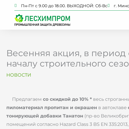
Перейти
Пн-Пт с 9.00 до 18.00. ВЫХОДНОЙ: Сб-Вс
г. Минс
к
содержимому
Весенняя акция, в период с
началу строительного сезон
НОВОСТИ
Предлагаем
со скидкой до 10% *
весь строганн
пиломатериал
пропитан и окрашен
в автоклаве
тонирующей добавки Танатон
(пр-во Великобрит
помещений согласно Hazard Class 3 BS EN 335:2013